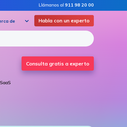
Llámanos al
911 98 20 00
Habla con un experto
erca de
Consulta gratis a experto
 SaaS