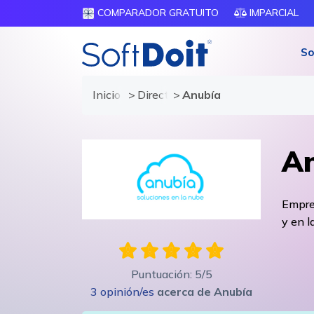
COMPARADOR GRATUITO
IMPARCIAL
So
Inicio
Directorio de proveedores
Anubía
An
Empre
y en l
Puntuación:
5
/5
3
opinión/es
acerca de
Anubía