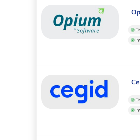
Op
Fi
In
Ce
Fi
In