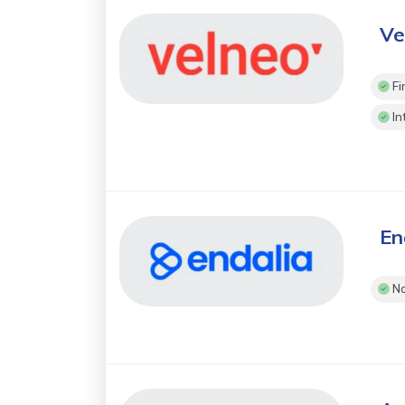
Ve
Fi
In
En
No