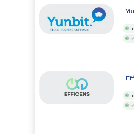
Yu
Fi
In
Ef
Fi
In