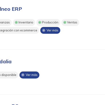
lneo ERP
nanzas
Inventario
Producción
Ventas
tegración con ecommerce
Ver más
dalia
 disponible
Ver más