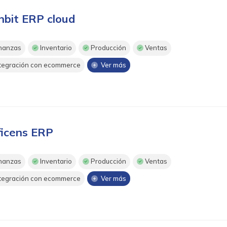
nbit ERP cloud
nanzas
Inventario
Producción
Ventas
tegración con ecommerce
Ver más
ficens ERP
nanzas
Inventario
Producción
Ventas
tegración con ecommerce
Ver más