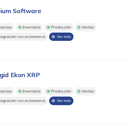
ium Software
nanzas
Inventario
Producción
Ventas
tegración con ecommerce
Ver más
gid Ekon XRP
nanzas
Inventario
Producción
Ventas
tegración con ecommerce
Ver más