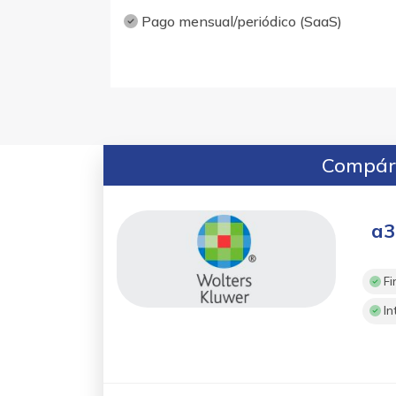
Pago mensual/periódico (SaaS)
Compára
a3
Fi
In