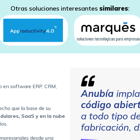
Otras soluciones interesantes
similares
:
oo en software ERP, CRM,
Anubía
impla
código abiert
echo que la base de su
a todo tipo d
odulares, SaaS y en la nube
ños.
fabricación, d
empresariales desde una