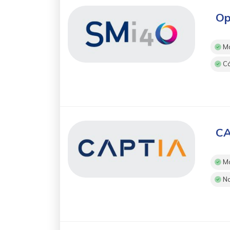
Op
Mo
Cá
CA
Mo
No