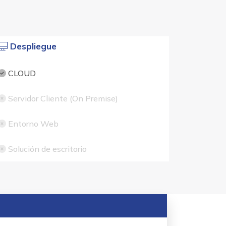
Despliegue
CLOUD
Servidor Cliente (On Premise)
Entorno Web
Solución de escritorio