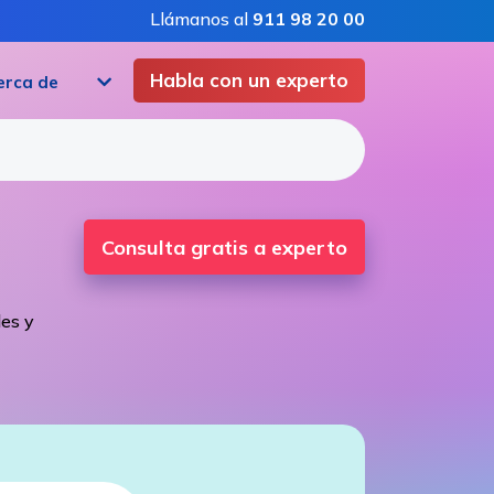
Llámanos al
911 98 20 00
Habla con un experto
erca de
Consulta gratis a experto
les y