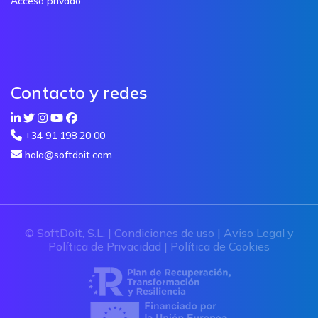
Acceso privado
Contacto y redes
+34 91 198 20 00
hola@softdoit.com
© SoftDoit, S.L. |
Condiciones de uso
|
Aviso Legal y
Política de Privacidad
|
Política de Cookies