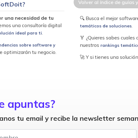
Volver al índice de guías 
oftDoit?
er una necesidad de tu
🔍 Busca el mejor softwa
emos una consultoría digital
.
temáticos de soluciones
.
olución ideal para ti
🏅 ¿Quieres sabes cuales
nuestros
ndencias sobre software y
rankings temátic
e optimizarán tu negocio.
🚀 Y si tienes una soluci
e apuntas?
anos tu email y recibe la newsletter seman