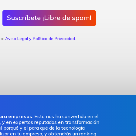
Suscríbete ¡Libre de spam!
to:
Aviso Legal y Política de Privacidad
.
para empresas
. Esto nos ha convertido en el
, y en expertos reputados en transformación
l porqué y el para qué de la tecnología
ilizar en tu empresa, y obtendrás un ranking