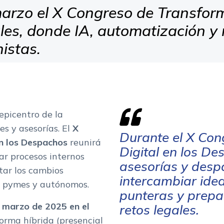
arzo el X Congreso de Transforma
es, donde IA, automatización y
istas.
epicentro de la
s y asesorías. El
X
Durante el X Con
en los Despachos
reunirá
Digital en los De
ar procesos internos
asesorías y des
ntar los cambios
intercambiar ide
de pymes y autónomos.
punteras y prepa
e marzo de 2025 en el
retos legales.
forma híbrida (presencial