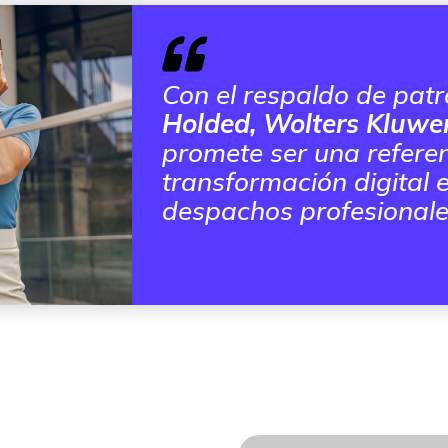
Con el respaldo de pat
Holded, Wolters Kluwer
promete ser una referen
transformación digital e
despachos profesionale