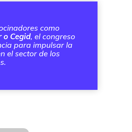
rocinadores como
 o Cegid
, el congreso
cia para impulsar la
n el sector de los
s.