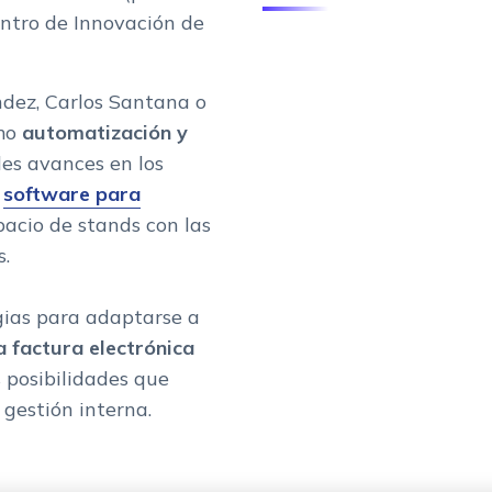
entro de Innovación de
dez, Carlos Santana o
omo
automatización y
les avances en los
s
software para
pacio de stands con las
s.
gias para adaptarse a
a factura electrónica
s posibilidades que
 gestión interna.