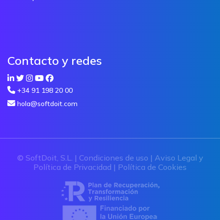
Contacto y redes
+34 91 198 20 00
hola@softdoit.com
© SoftDoit, S.L. |
Condiciones de uso
|
Aviso Legal y
Política de Privacidad
|
Política de Cookies