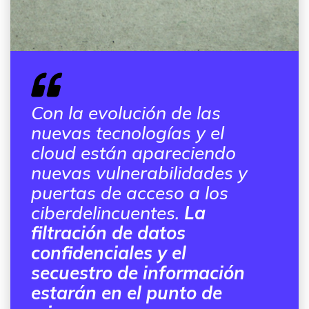
Con la evolución de las
nuevas tecnologías y el
cloud están apareciendo
nuevas vulnerabilidades y
puertas de acceso a los
ciberdelincuentes.
La
filtración de datos
confidenciales y el
secuestro de información
estarán en el punto de