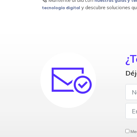
🗞 Manténte al día con
nuestras guías y te
y descubre soluciones qu
tecnología digital
¿T
Déj
Med