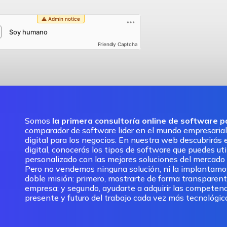
Friendly Captcha
Somos
la primera consultoría online de software 
comparador de software lider en el mundo empresarial
digital para los negocios. En nuestra web descubrirás e
digital, conocerás los tipos de software que puedes ut
personalizado con las mejores soluciones del mercado pa
Pero no vendemos ninguna solución, ni la implantam
doble misión: primero, mostrarte de forma transparent
empresa; y segundo, ayudarte a adquirir las competenc
presente y futuro del trabajo cada vez más tecnológic