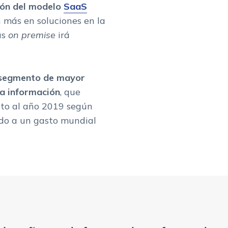
ión del modelo
SaaS
n más en soluciones en la
as
on premise
irá
segmento de mayor
la información
, que
to al año 2019 según
ando a un gasto mundial