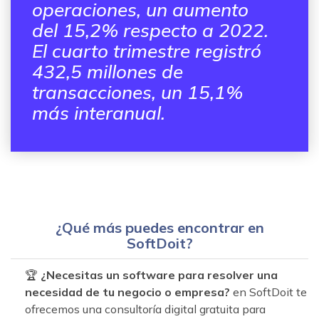
operaciones, un aumento
del 15,2% respecto a 2022.
El cuarto trimestre registró
432,5 millones de
transacciones, un 15,1%
más interanual.
¿Qué más puedes encontrar en
SoftDoit?
🏆
¿Necesitas un software para resolver una
necesidad de tu negocio o empresa?
en SoftDoit te
ofrecemos una consultoría digital gratuita para