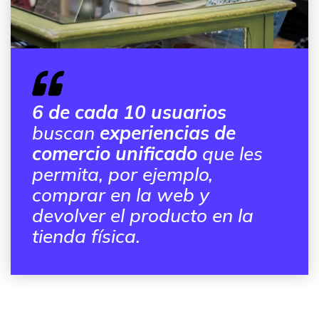
6 de cada 10 usuarios
buscan
experiencias de
comercio unificado
que les
permita, por ejemplo,
comprar en la web y
devolver el producto en la
tienda física.