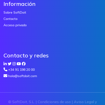
Información
Sobre SoftDoit
Contacto
Acceso privado
Contacto y redes
+34 91 198 20 00
hola@softdoit.com
© SoftDoit, S.L. |
Condiciones de uso
|
Aviso Legal y