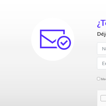
¿T
Déj
Med