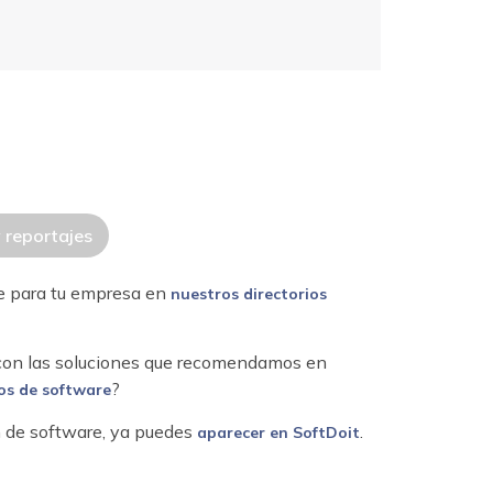
y reportajes
re para tu empresa en
nuestros directorios
 con las soluciones que recomendamos en
?
os de software
ón de software, ya puedes
.
aparecer en SoftDoit