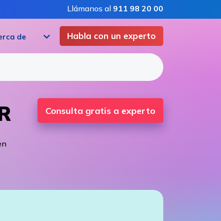
Llámanos al
911 98 20 00
Habla con un experto
erca de
KR
Consulta gratis a experto
en