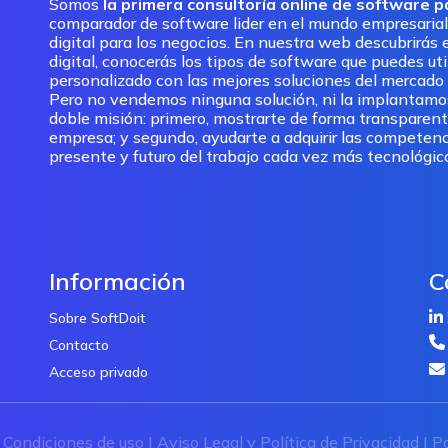
Somos
la primera consultoría online de software 
comparador de software lider en el mundo empresarial
digital para los negocios. En nuestra web descubrirás e
digital, conocerás los tipos de software que puedes ut
personalizado con las mejores soluciones del mercado pa
Pero no vendemos ninguna solución, ni la implantam
doble misión: primero, mostrarte de forma transparent
empresa; y segundo, ayudarte a adquirir las competenc
presente y futuro del trabajo cada vez más tecnológic
Información
C
Sobre SoftDoit
Contacto
Acceso privado
|
Condiciones de uso
|
Aviso Legal y Política de Privacidad
|
Po