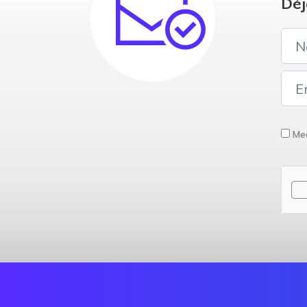
Déj
Med