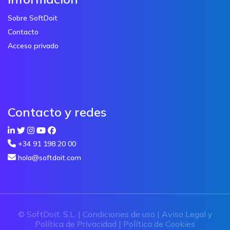
Sobre SoftDoit
Contacto
Acceso privado
Contacto y redes
+34 91 198 20 00
hola@softdoit.com
© SoftDoit, S.L. |
Condiciones de uso
|
Aviso Legal y
Política de Privacidad
|
Política de Cookies