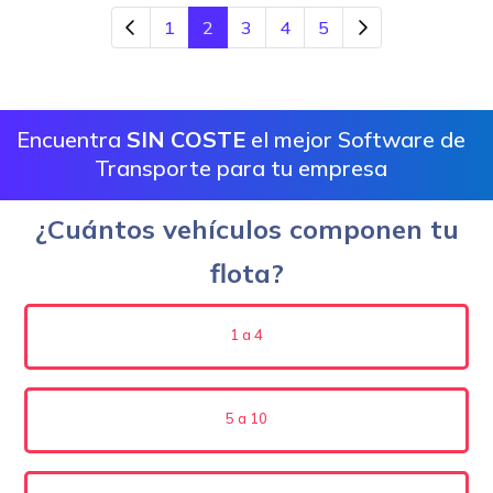
1
2
3
4
5
Encuentra
SIN COSTE
el mejor Software de
Transporte para tu empresa
¿Cuántos vehículos componen tu
flota?
1 a 4
5 a 10