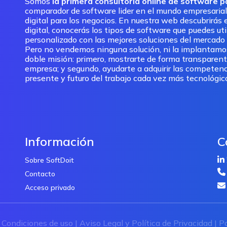
Somos
la primera consultoría online de software 
comparador de software lider en el mundo empresarial
digital para los negocios. En nuestra web descubrirás e
digital, conocerás los tipos de software que puedes ut
personalizado con las mejores soluciones del mercado pa
Pero no vendemos ninguna solución, ni la implantam
doble misión: primero, mostrarte de forma transparent
empresa; y segundo, ayudarte a adquirir las competenc
presente y futuro del trabajo cada vez más tecnológic
Información
C
Sobre SoftDoit
Contacto
Acceso privado
|
Condiciones de uso
|
Aviso Legal y Política de Privacidad
|
Po