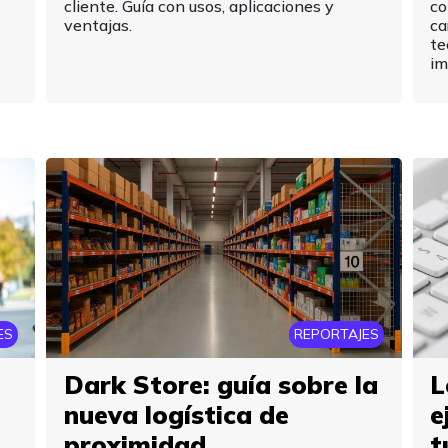
cliente. Guía con usos, aplicaciones y
co
ventajas.
ca
te
im
ES
REPORTAJES
Dark Store: guía sobre la
L
nueva logística de
e
proximidad
t