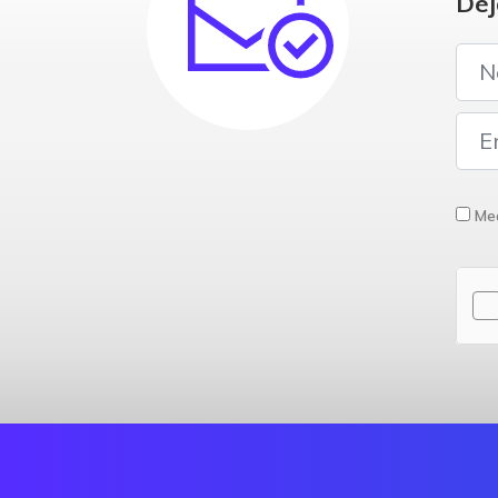
Déj
Med