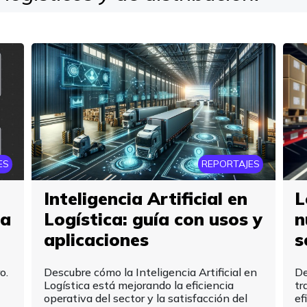
ES
REPORTAJES
Inteligencia Artificial en
L
na
Logística: guía con usos y
n
aplicaciones
s
o.
Descubre cómo la Inteligencia Artificial en
De
Logística está mejorando la eficiencia
tr
operativa del sector y la satisfacción del
ef