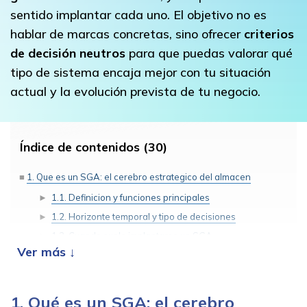
sentido implantar cada uno. El objetivo no es
hablar de marcas concretas, sino ofrecer
criterios
de decisión neutros
para que puedas valorar qué
tipo de sistema encaja mejor con tu situación
actual y la evolución prevista de tu negocio.
Índice de contenidos (30)
1. Que es un SGA: el cerebro estrategico del almacen
1.1. Definicion y funciones principales
1.2. Horizonte temporal y tipo de decisiones
1.3. Cuando suele implantarse un SGA
2. Que es un SCA: el ejecutor que controla la automatizacion
2.1. Definicion y alcance
1. Qué es un SGA: el cerebro
2.2. Tiempo de reaccion y criticidad