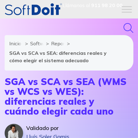
Llámanos al
911 98 20 00
Inicio
Software Gestión de Almacén - SGA
Reportajes
SGA vs SCA vs SEA: diferencias reales y
cómo elegir el sistema adecuado
SGA vs SCA vs SEA (WMS
vs WCS vs WES):
diferencias reales y
cuándo elegir cada uno
Validado por
Lluís Soler Gomis