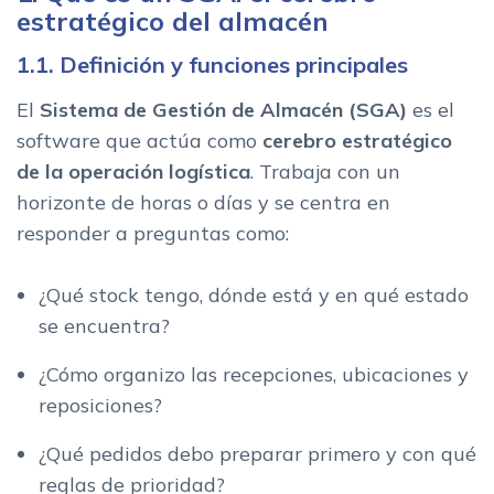
estratégico del almacén
2.3. En que tipo de almacenes tiene sentido un SCA
1.1. Definición y funciones principales
3. Que es un SEA: el orquestador de la ejecucion en tiempo
real
El
Sistema de Gestión de Almacén (SGA)
es el
3.1. Una capa intermedia entre planificacion y control
software que actúa como
cerebro estratégico
3.2. Nivel tactico y optimizacion dinamica
de la operación logística
. Trabaja con un
3.3. Cuando empiezan a ser necesarios los sistemas
horizonte de horas o días y se centra en
SEA
responder a preguntas como:
4. Jerarquia SGA–SEA–SCA: quien decide que, y en que plazo
4.1. Nivel estrategico: SGA
¿Qué stock tengo, dónde está y en qué estado
4.2. Nivel tactico: SEA
se encuentra?
4.3. Nivel operativo: SCA
¿Cómo organizo las recepciones, ubicaciones y
5. Cuando elegir SGA, SCA o SEA: escenarios tipicos
reposiciones?
5.1. Escenarios para implantar un SGA
5.2. Escenarios para implantar un SEA
¿Qué pedidos debo preparar primero y con qué
5.3. Escenarios para implantar un SCA
reglas de prioridad?