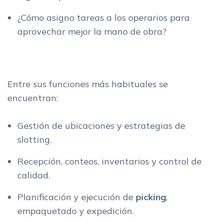
6. Como trabajan juntos: integracion y sinergias
¿Cómo asigno tareas a los operarios para
6.1. Flujo de trabajo integrado
aprovechar mejor la mano de obra?
6.2. Beneficios medibles de una arquitectura bien
alineada
7. Como elegir: claves practicas antes de tomar una decision
7.1. Diagnosticar la situacion actual
Entre sus funciones más habituales se
7.2. Definir objetivos claros y realistas
encuentran:
7.3. Pensar en fases, no en un "todo o nada"
Conclusion: la mejor decision no es la mas compleja, sino la
Gestión de ubicaciones y estrategias de
que encaja con tu nivel de madurez
slotting.
FAQ: dudas frecuentes sobre SGA, SCA y SEA
Recepción, conteos, inventarios y control de
Mas informacion relacionada
calidad.
Planificación y ejecución de
picking
,
empaquetado y expedición.