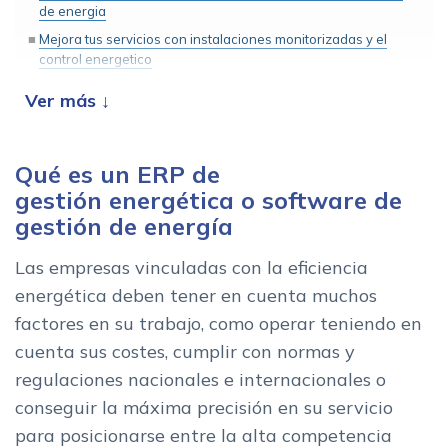
de energia
Mejora tus servicios con instalaciones monitorizadas y el
control energetico
Caracteristicas de un buen software de gestion energetica
Ventajas de utilizar un software de gestion energetica
Encuentra el ERP de gestion energetica que mejor se adapta
a tus servicios profesionales
Qué es un ERP de
gestión energética o software de
gestión de energía
Las empresas vinculadas con la eficiencia
energética deben tener en cuenta muchos
factores en su trabajo, como operar teniendo en
cuenta sus costes, cumplir con normas y
regulaciones nacionales e internacionales o
conseguir la máxima precisión en su servicio
para posicionarse entre la alta competencia