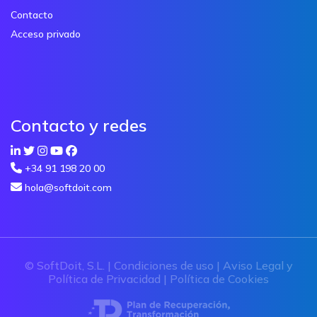
Contacto
Acceso privado
Contacto y redes
+34 91 198 20 00
hola@softdoit.com
© SoftDoit, S.L. |
Condiciones de uso
|
Aviso Legal y
Política de Privacidad
|
Política de Cookies