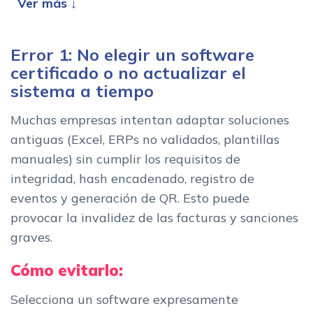
registro de eventos
Como evitarlo:
Error 3: Problemas con la generacion del codigo QR en las
Error 1: No elegir un software
facturas
certificado o no actualizar el
Como evitarlo:
sistema a tiempo
Error 4: Migracion deficiente desde Excel u otros sistemas
Muchas empresas intentan adaptar soluciones
manuales
antiguas (Excel, ERPs no validados, plantillas
Como evitarlo:
manuales) sin cumplir los requisitos de
Error 5: Incumplimiento de plazos y desconocimiento de
integridad, hash encadenado, registro de
sanciones
eventos y generación de QR. Esto puede
Como evitarlo:
provocar la invalidez de las facturas y sanciones
Plan de accion y KPIs del proceso de implantacion
graves.
Elegir ahora el software adecuado evita problemas manana
Cómo evitarlo:
Conclusion
Mas informacion relacionada
Selecciona un software expresamente