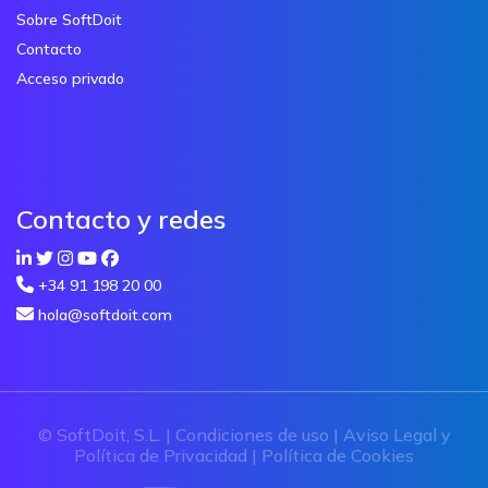
Sobre SoftDoit
Contacto
Acceso privado
Contacto y redes
+34 91 198 20 00
hola@softdoit.com
© SoftDoit, S.L. |
Condiciones de uso
|
Aviso Legal y
Política de Privacidad
|
Política de Cookies