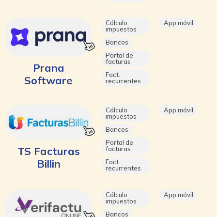
Cálculo
App móvil
impuestos
Bancos
Portal de
facturas
Prana
Fact.
Software
recurrentes
Cálculo
App móvil
impuestos
Bancos
Portal de
TS Facturas
facturas
Billin
Fact.
recurrentes
Cálculo
App móvil
impuestos
Bancos