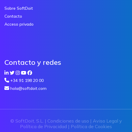
Sobre SoftDoit
Contacto
Acceso privado
Contacto y redes
+34 91 198 20 00
hola@softdoit.com
© SoftDoit, S.L. |
Condiciones de uso
|
Aviso Legal y
Política de Privacidad
|
Política de Cookies