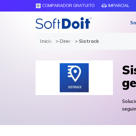
COMPARADOR GRATUITO
IMPARCIAL
So
Inicio
Directorio de proveedores
Sistrack
Si
ge
Soluci
seguim