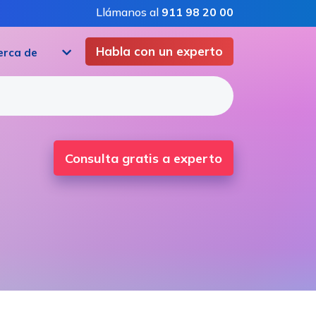
Llámanos al
911 98 20 00
Habla con un experto
erca de
Consulta gratis a experto