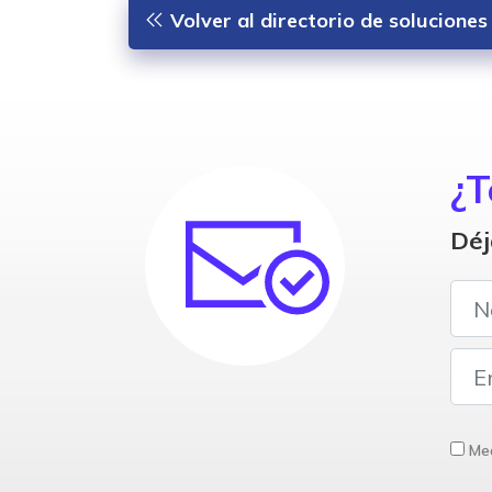
Volver al directorio de solucione
¿T
Déj
Med