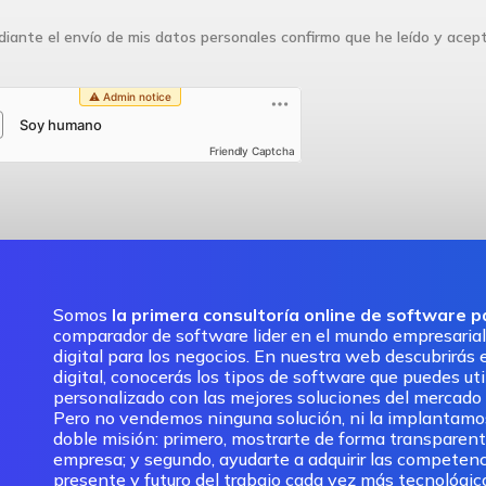
iante el envío de mis datos personales confirmo que he leído y acep
Friendly Captcha
Somos
la primera consultoría online de software 
comparador de software lider en el mundo empresarial
digital para los negocios. En nuestra web descubrirás e
digital, conocerás los tipos de software que puedes ut
personalizado con las mejores soluciones del mercado pa
Pero no vendemos ninguna solución, ni la implantam
doble misión: primero, mostrarte de forma transparent
empresa; y segundo, ayudarte a adquirir las competenc
presente y futuro del trabajo cada vez más tecnológic