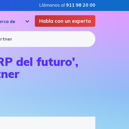
Llámanos al
911 98 20 00
Habla con un experto
erca de
artner
RP del futuro',
tner