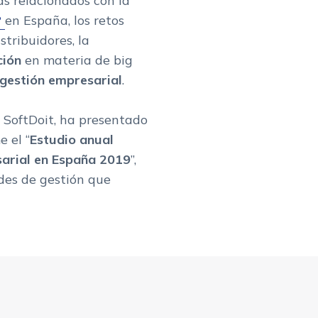
s relacionados con la
P
en España, los retos
stribuidores, la
ción
en materia de big
gestión empresarial
.
 SoftDoit, ha presentado
 el “
Estudio anual
arial en España 2019
”,
ades de gestión que