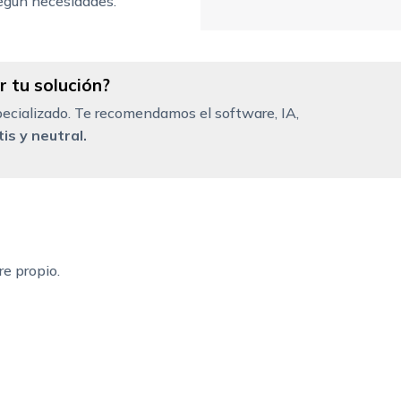
gún necesidades.
 tu solución?
ecializado. Te recomendamos el software, IA,
is y neutral.
re propio.