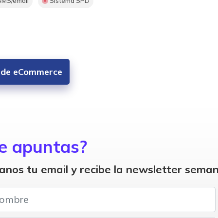
MS/email
Sistema SPD
es de eCommerce
e apuntas?
anos tu email y recibe la newsletter seman