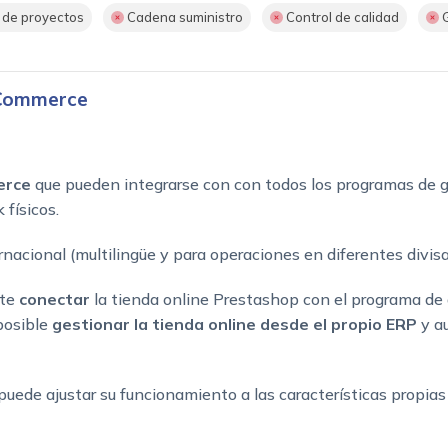
 de proyectos
Cadena suministro
Control de calidad
G
eCommerce
erce
que pueden integrarse con con todos los programas de 
 físicos.
acional (multilingüe y para operaciones en diferentes divisa
ite
conectar
la tienda online Prestashop con el programa de 
posible
gestionar la tienda online
desde el propio ERP
y a
e puede ajustar su funcionamiento a las características propia