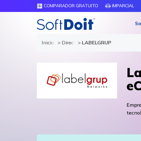
COMPARADOR GRATUITO
IMPARCIAL
So
Inicio
Directorio de proveedores
LABELGRUP
La
e
Empres
tecnol