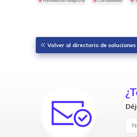
Formulación magistral
Contabilidad
S
Volver al directorio de solucion
¿T
Déj