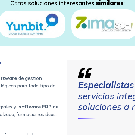
Otras soluciones interesantes
similares
:
P
oftware
de gestión
Especialistas
ológicas para todo tipo de
servicios int
soluciones a 
grales y
software ERP de
alzado, farmacia, residuos,