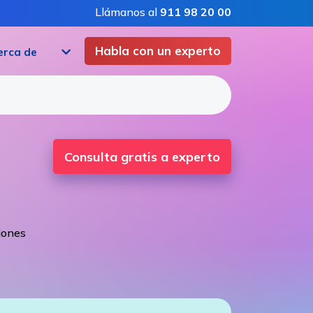
Llámanos al
911 98 20 00
Habla con un experto
erca de
Consulta gratis a experto
iones