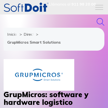
Llámanos al
911 98 20 00
Inicio
Directorio de proveedores
GrupMicros Smart Solutions
GrupMicros: software y
hardware logistico