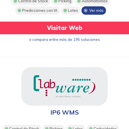
Control de Stock
Picking
Automatismos
Predicciones con IA
Lotes
Ver más
Visitar Web
o compara entre más de 195 soluciones
IP6 WMS
Control de Stock
Picking
Lotes
Caducidades