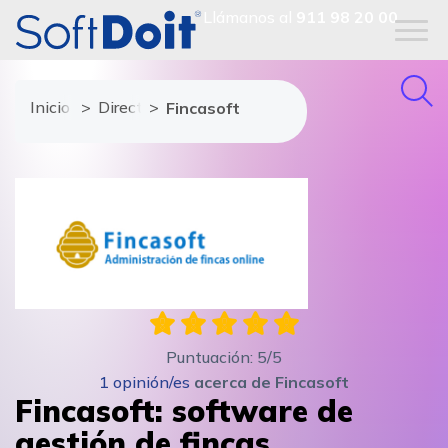
Llámanos al
911 98 20 00
Inicio
Directorio de proveedores
Fincasoft
Puntuación:
5
/5
1
opinión/es
acerca de
Fincasoft
Fincasoft: software de
gestión de fincas