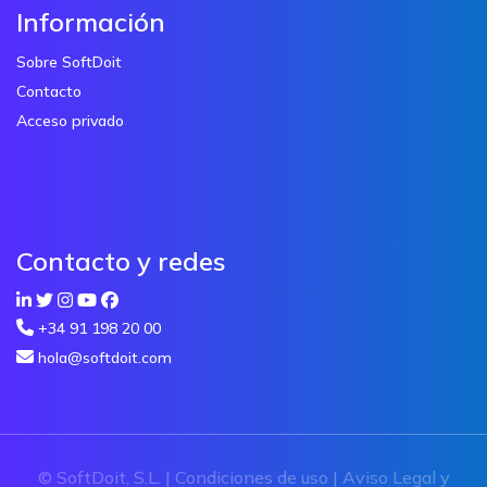
Información
Sobre SoftDoit
Contacto
Acceso privado
Contacto y redes
+34 91 198 20 00
hola@softdoit.com
© SoftDoit, S.L. |
Condiciones de uso
|
Aviso Legal y