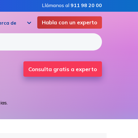
Llámanos al
911 98 20 00
Habla con un experto
erca de
Consulta gratis a experto
ias.