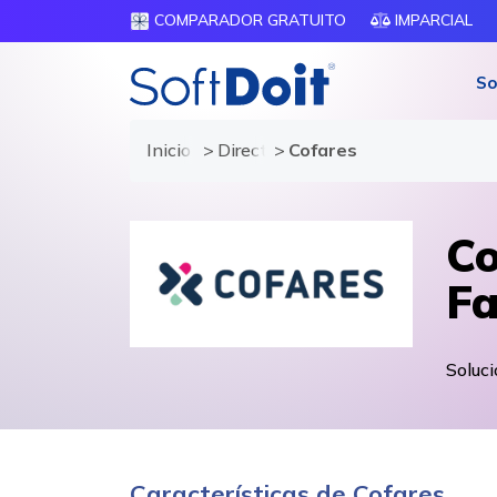
COMPARADOR GRATUITO
IMPARCIAL
So
Inicio
Directorio de proveedores
Cofares
Co
Fa
Soluci
Características de Cofares