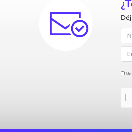
¿T
Déj
Med