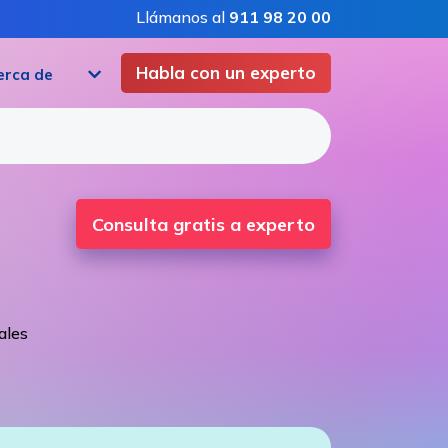
Llámanos al
911 98 20 00
Habla con un experto
erca de
Consulta gratis a experto
ales