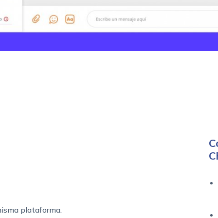
C
C
isma plataforma.