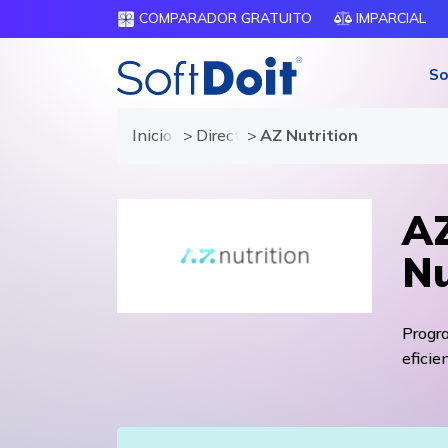
COMPARADOR GRATUITO
IMPARCIAL
So
Inicio
Directorio de proveedores
AZ Nutrition
AZ
Nu
Progra
eficie