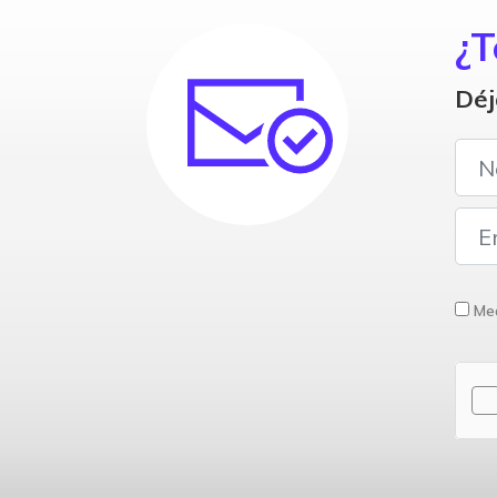
¿T
Déj
Med