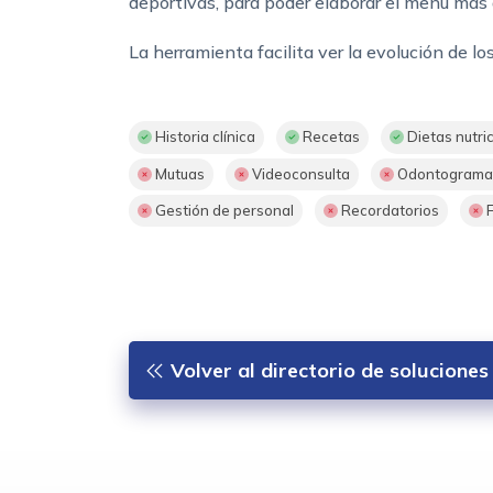
deportivas, para poder elaborar el menú más
La herramienta facilita ver la evolución de l
Historia clínica
Recetas
Dietas nutri
Mutuas
Videoconsulta
Odontogramas
Gestión de personal
Recordatorios
F
Volver al directorio de solucione