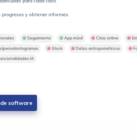
 adecuado para cada caso.
os progresos y obtener informes.
cionales
Seguimiento
App móvil
Citas online
Ema
/periodontogramas
Stock
Datos antropométricos
Fa
uncionalidades IA
s de software