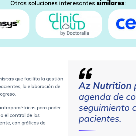
Otras soluciones interesantes
similares
:
n
nistas
que facilita la gestión
Az Nutrition
p
pacientes, la elaboración de
rogreso.
agenda de con
seguimiento 
antropométricas para poder
o el control de las
pacientes.
ente, con gráficos de