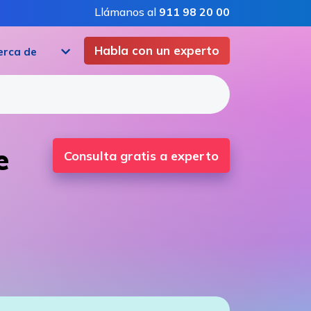
Llámanos al
911 98 20 00
Habla con un experto
erca de
e
Consulta gratis a experto