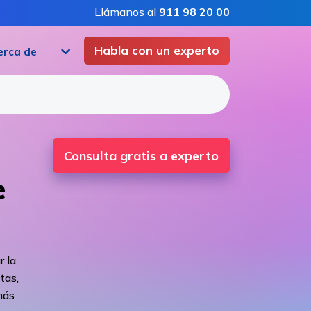
Llámanos al
911 98 20 00
Habla con un experto
erca de
Consulta gratis a experto
e
r la
tas,
más