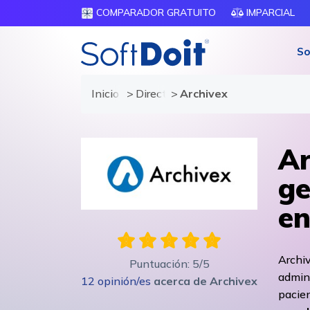
COMPARADOR GRATUITO
IMPARCIAL
So
Inicio
Directorio de proveedores
Archivex
Ar
ge
en
Archiv
Puntuación:
5
/5
admini
12
opinión/es
acerca de
Archivex
pacie