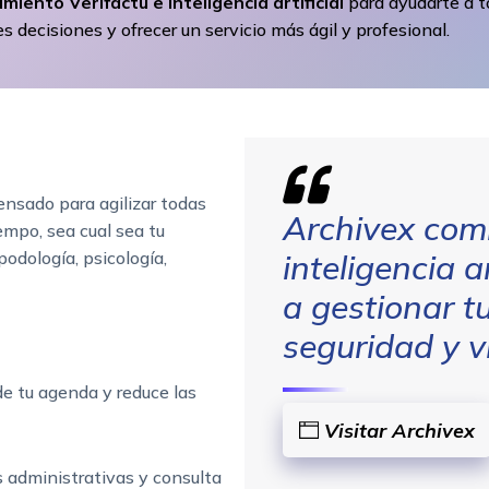
miento Verifactu e inteligencia artificial
para ayudarte a 
s decisiones y ofrecer un servicio más ágil y profesional.
ensado para agilizar todas
Archivex comb
iempo, sea cual sea tu
podología, psicología,
inteligencia a
a gestionar tu
seguridad y vi
e tu agenda y reduce las
Visitar Archivex
 administrativas y consulta