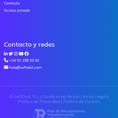
Contacto
Acceso privado
Contacto y redes
+34 91 198 20 00
hola@softdoit.com
© SoftDoit, S.L. |
Condiciones de uso
|
Aviso Legal y
Política de Privacidad
|
Política de Cookies