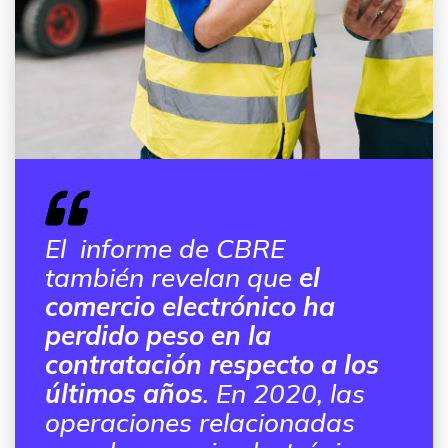
El informe de CBRE
también revelan que
el
comercio electrónico ha
perdido peso en la
contratación respecto a los
últimos años
. En 2020, las
operaciones relacionadas