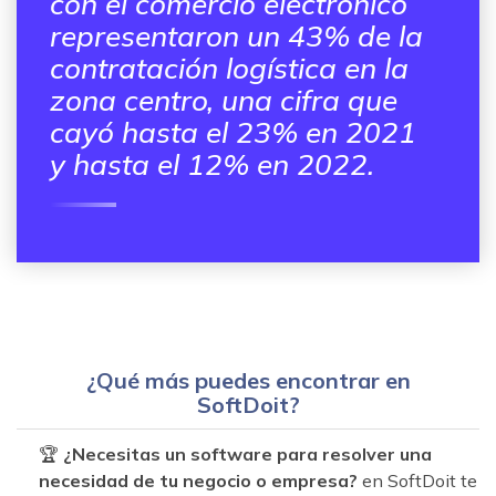
con el comercio electrónico
representaron un 43% de la
contratación logística en la
zona centro, una cifra que
cayó hasta el 23% en 2021
y hasta el 12% en 2022.
¿Qué más puedes encontrar en
SoftDoit?
🏆
¿Necesitas un software para resolver una
necesidad de tu negocio o empresa?
en SoftDoit te