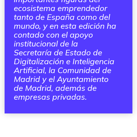
ecosistema emprendedor
tanto de España como del
mundo, y en esta edición ha
contado con el apoyo
institucional de la
Secretaría de Estado de
Digitalización e Inteligencia
Artificial, la Comunidad de
Madrid y el Ayuntamiento
de Madrid, además de
empresas privadas.