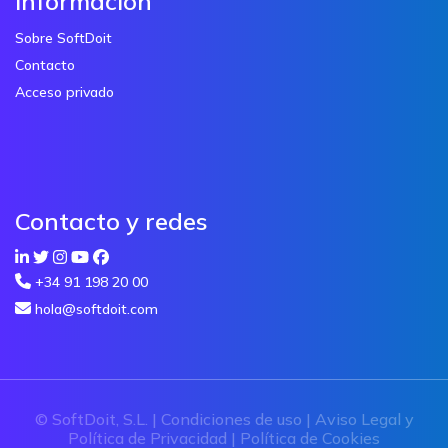
Información
Sobre SoftDoit
Contacto
Acceso privado
Contacto y redes
+34 91 198 20 00
hola@softdoit.com
© SoftDoit, S.L. |
Condiciones de uso
|
Aviso Legal y
Política de Privacidad
|
Política de Cookies