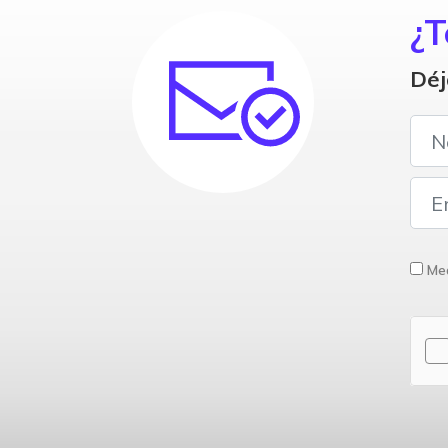
¿T
Déj
Med