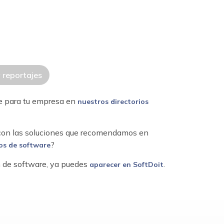
y reportajes
re para tu empresa en
nuestros directorios
 con las soluciones que recomendamos en
?
os de software
ón de software, ya puedes
.
aparecer en SoftDoit