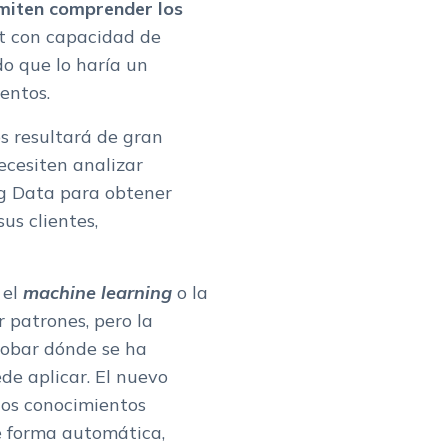
rmiten comprender los
ot con capacidad de
o que lo haría un
ientos.
os resultará de gran
ecesiten analizar
g Data para obtener
us clientes,
 el
machine learning
o la
 patrones, pero la
robar dónde se ha
ede aplicar. El nuevo
los conocimientos
e forma automática,