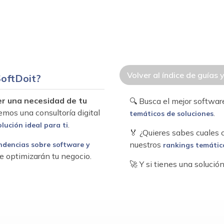
Volver al índice de guías 
oftDoit?
er una necesidad de tu
🔍 Busca el mejor softwa
emos una consultoría digital
.
temáticos de soluciones
.
olución ideal para ti
🏅 ¿Quieres sabes cuales
nuestros
ndencias sobre software y
rankings temátic
e optimizarán tu negocio.
🚀 Y si tienes una soluci