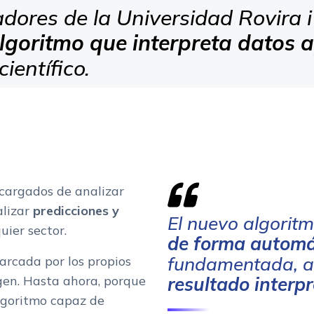
dores de la Universidad Rovira i
lgoritmo que interpreta datos 
ientífico.
cargados de analizar
alizar
predicciones y
El nuevo algorit
uier sector.
de forma automát
fundamentada, a
arcada por los propios
gen. Hasta ahora, porque
resultado interp
algoritmo capaz de