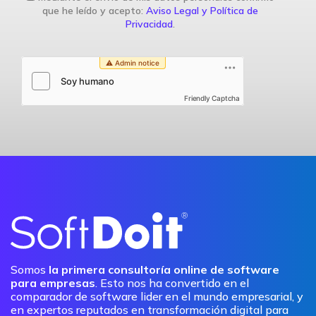
que he leído y acepto:
Aviso Legal y Política de
Privacidad
.
Friendly Captcha
Somos
la primera consultoría online de software
para empresas
. Esto nos ha convertido en el
comparador de software lider en el mundo empresarial, y
en expertos reputados en transformación digital para