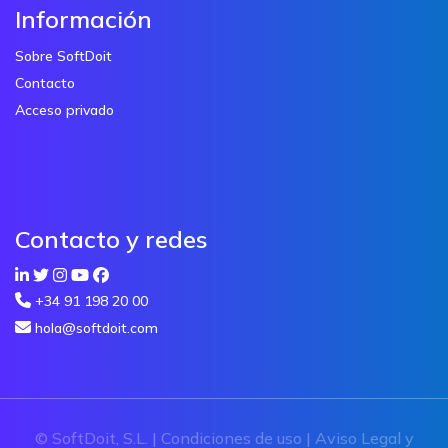
Información
Sobre SoftDoit
Contacto
Acceso privado
Contacto y redes
+34 91 198 20 00
hola@softdoit.com
© SoftDoit, S.L. |
Condiciones de uso
|
Aviso Legal y