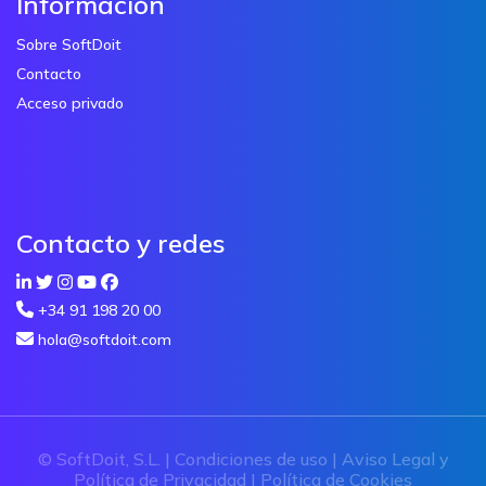
Información
Sobre SoftDoit
Contacto
Acceso privado
Contacto y redes
+34 91 198 20 00
hola@softdoit.com
© SoftDoit, S.L. |
Condiciones de uso
|
Aviso Legal y
Política de Privacidad
|
Política de Cookies