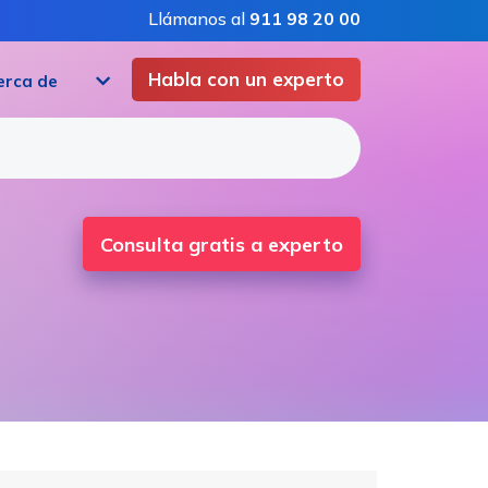
Llámanos al
911 98 20 00
Habla con un experto
erca de
Consulta gratis a experto