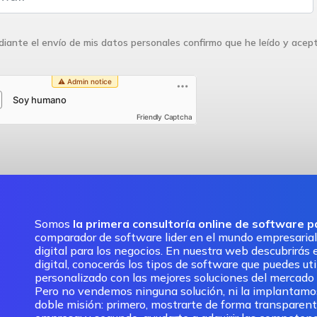
iante el envío de mis datos personales confirmo que he leído y acep
Friendly Captcha
Somos
la primera consultoría online de software 
comparador de software lider en el mundo empresarial
digital para los negocios. En nuestra web descubrirás e
digital, conocerás los tipos de software que puedes ut
personalizado con las mejores soluciones del mercado pa
Pero no vendemos ninguna solución, ni la implantam
doble misión: primero, mostrarte de forma transparent