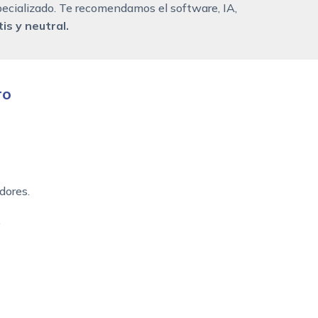
ecializado. Te recomendamos el software, IA,
is y neutral.
ro
dores.
.