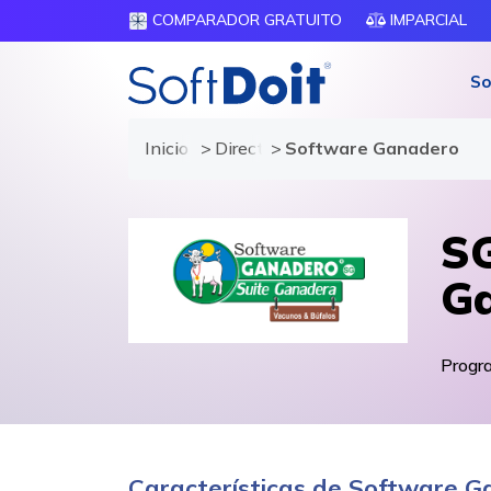
COMPARADOR GRATUITO
IMPARCIAL
So
Inicio
Directorio de proveedores
Software Ganadero
SG
Ga
Progra
Características de Software 