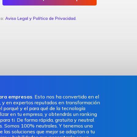
to:
Aviso Legal y Política de Privacidad
.
para empresas
. Esto nos ha convertido en el
, y en expertos reputados en transformación
l porqué y el para qué de la tecnología
ilizar en tu empresa, y obtendrás un ranking
ra ti. De forma rápida, gratuita y neutral.
os. Somos 100% neutrales. Y tenemos una
e las soluciones que mejor se adaptan a tu