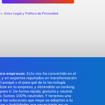
to:
Aviso Legal y Política de Privacidad
.
para empresas
. Esto nos ha convertido en el
, y en expertos reputados en transformación
l porqué y el para qué de la tecnología
ilizar en tu empresa, y obtendrás un ranking
ra ti. De forma rápida, gratuita y neutral.
os. Somos 100% neutrales. Y tenemos una
e las soluciones que mejor se adaptan a tu
ias y habilidades que necesitarás en un