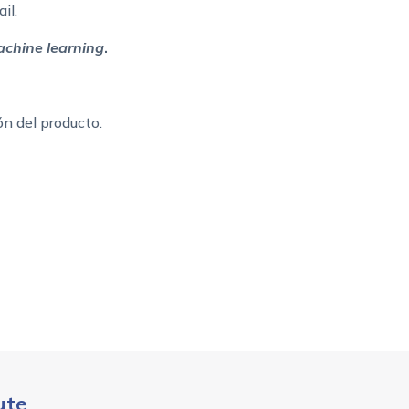
il.
chine learning
.
ón del producto.
ute