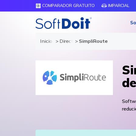
COMPARADOR GRATUITO
IMPARCIAL
So
Inicio
Directorio de proveedores
SimpliRoute
Si
de
Softwa
reduci