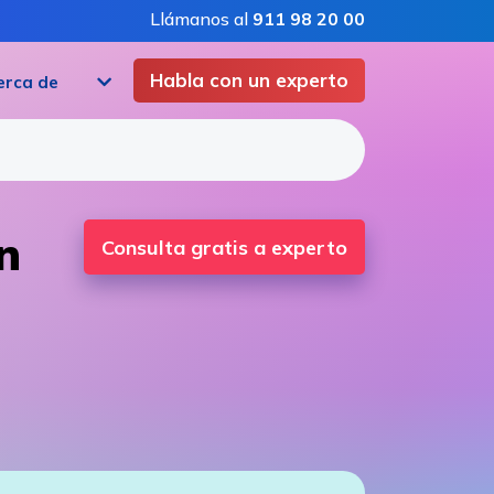
Llámanos al
911 98 20 00
Habla con un experto
erca de
n
Consulta gratis a experto