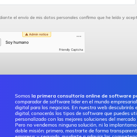
iante el envío de mis datos personales confirmo que he leído y acep
Friendly Captcha
Somos
la primera consultoría online de software 
comparador de software lider en el mundo empresarial
digital para los negocios. En nuestra web descubrirás e
digital, conocerás los tipos de software que puedes ut
personalizado con las mejores soluciones del mercado pa
Pero no vendemos ninguna solución, ni la implantam
doble misión: primero, mostrarte de forma transparent
empresa; y segundo, ayudarte a adquirir las competenc