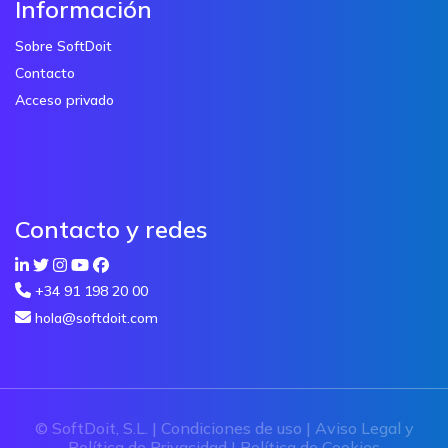
Información
Sobre SoftDoit
Contacto
Acceso privado
Contacto y redes
+34 91 198 20 00
hola@softdoit.com
© SoftDoit, S.L. |
Condiciones de uso
|
Aviso Legal y
Política de Privacidad
|
Política de Cookies