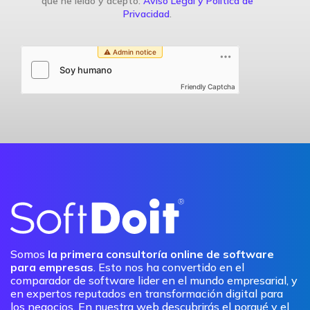
que he leído y acepto:
Aviso Legal y Política de
Privacidad
.
Friendly Captcha
Somos
la primera consultoría online de software
para empresas
. Esto nos ha convertido en el
comparador de software lider en el mundo empresarial, y
en expertos reputados en transformación digital para
los negocios. En nuestra web descubrirás el porqué y el