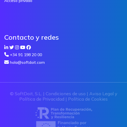
Acceso privado
Contacto y redes
+34 91 198 20 00
hola@softdoit.com
© SoftDoit, S.L. |
Condiciones de uso
|
Aviso Legal y
Política de Privacidad
|
Política de Cookies