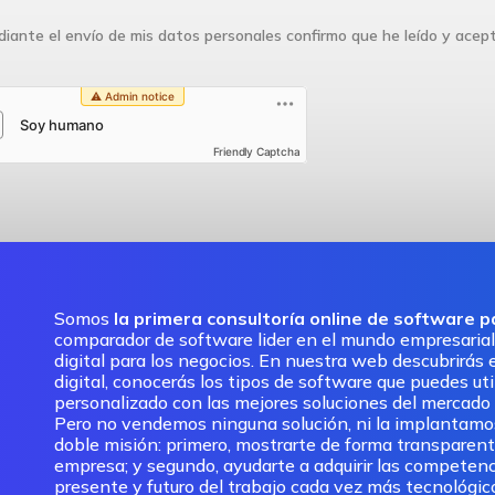
iante el envío de mis datos personales confirmo que he leído y acep
Friendly Captcha
Somos
la primera consultoría online de software 
comparador de software lider en el mundo empresarial
digital para los negocios. En nuestra web descubrirás e
digital, conocerás los tipos de software que puedes ut
personalizado con las mejores soluciones del mercado pa
Pero no vendemos ninguna solución, ni la implantam
doble misión: primero, mostrarte de forma transparent
empresa; y segundo, ayudarte a adquirir las competenc
presente y futuro del trabajo cada vez más tecnológic