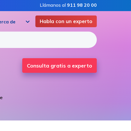
Llámanos al
911 98 20 00
Habla con un experto
erca de
Consulta gratis a experto
 e