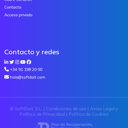
Contacto
Acceso privado
Contacto y redes
+34 91 198 20 00
hola@softdoit.com
© SoftDoit, S.L. |
Condiciones de uso
|
Aviso Legal y
Política de Privacidad
|
Política de Cookies