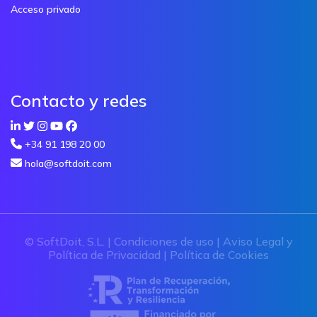
Acceso privado
Contacto y redes
+34 91 198 20 00
hola@softdoit.com
© SoftDoit, S.L. |
Condiciones de uso
|
Aviso Legal y
Política de Privacidad
|
Política de Cookies