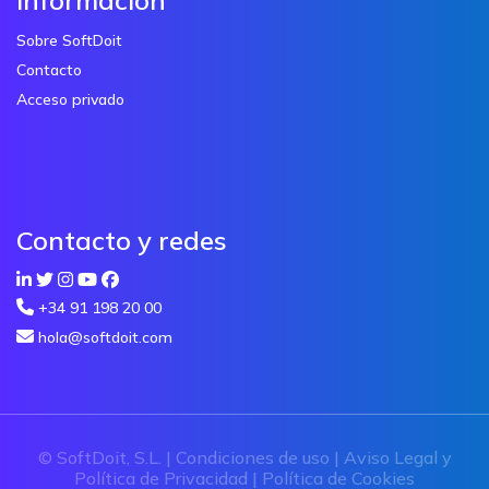
Sobre SoftDoit
Contacto
Acceso privado
Contacto y redes
+34 91 198 20 00
hola@softdoit.com
© SoftDoit, S.L. |
Condiciones de uso
|
Aviso Legal y
Política de Privacidad
|
Política de Cookies