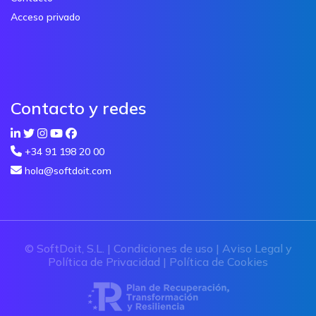
Acceso privado
Contacto y redes
+34 91 198 20 00
hola@softdoit.com
© SoftDoit, S.L. |
Condiciones de uso
|
Aviso Legal y
Política de Privacidad
|
Política de Cookies