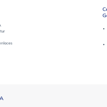
C
G
A
tur
enlaces
IA