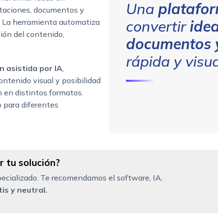
Una
platafor
ntaciones, documentos y
. La herramienta automatiza
convertir
ide
ción del contenido,
documentos y
rápida y visua
n asistida por IA
,
ontenido visual y posibilidad
 en distintos formatos.
 para diferentes
 tu solución?
ecializado. Te recomendamos el software, IA,
is y neutral.