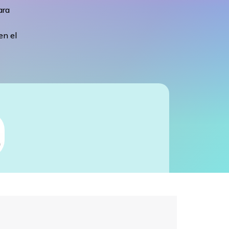
ara
en el