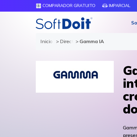
COMPARADOR GRATUITO
IMPARCIAL
So
Inicio
Directorio de proveedores
Gamma IA
Ga
in
cr
do
Gamma 
presen