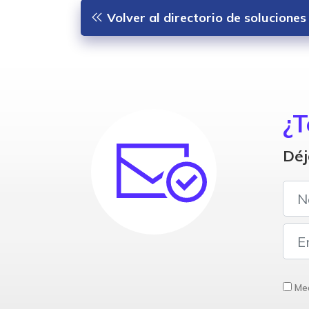
Volver al directorio de solucione
¿T
Déj
Med