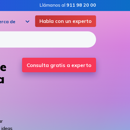
Llámanos al
911 98 20 00
Habla con un experto
erca de
e
Consulta gratis a experto
a
ar
 ideas