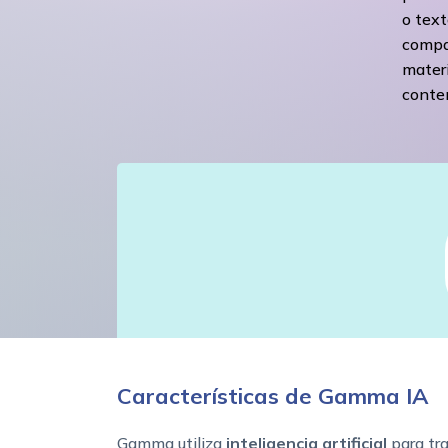
o text
compar
materi
conte
Características de Gamma IA
Gamma utiliza
inteligencia artificial
para tr