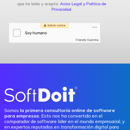
que he leído y acepto:
Aviso Legal y Política de
Privacidad
.
Friendly Captcha
Somos
la primera consultoría online de software
para empresas
. Esto nos ha convertido en el
comparador de software lider en el mundo empresarial, y
en expertos reputados en transformación digital para