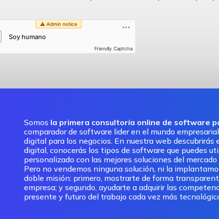
Friendly Captcha
Somos
la primera consultoría online de software 
comparador de software lider en el mundo empresarial
digital para los negocios. En nuestra web descubrirás e
digital, conocerás los tipos de software que puedes ut
personalizado con las mejores soluciones del mercado pa
Pero no vendemos ninguna solución, ni la implantam
doble misión: primero, mostrarte de forma transparent
empresa; y segundo, ayudarte a adquirir las competenc
presente y futuro del trabajo cada vez más tecnológic