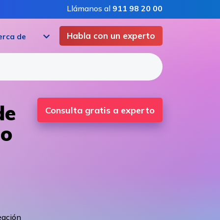
Llámanos al
911 98 20 00
Habla con un experto
erca de
de
Consulta gratis a experto
io
eación