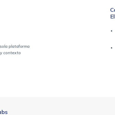
C
E
sola plataforma
 y contexto
abs