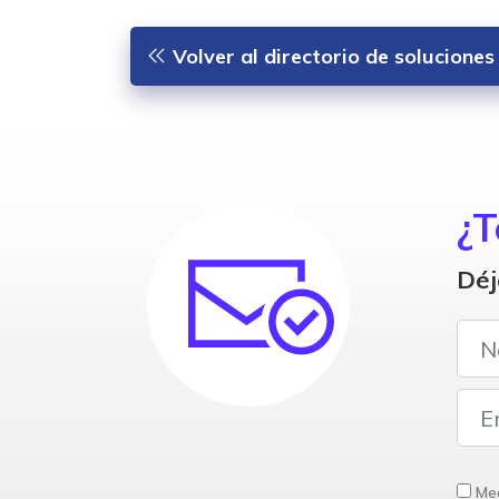
Volver al directorio de solucione
¿T
Déj
Med