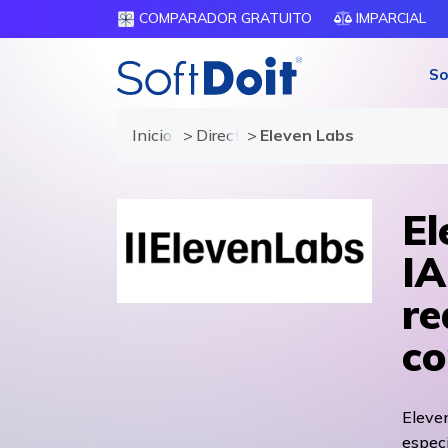
COMPARADOR GRATUITO
IMPARCIAL
So
Inicio
Directorio de proveedores
Eleven Labs
El
IA
re
co
Eleven
especi