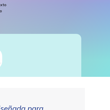
exto
do
diseñada para