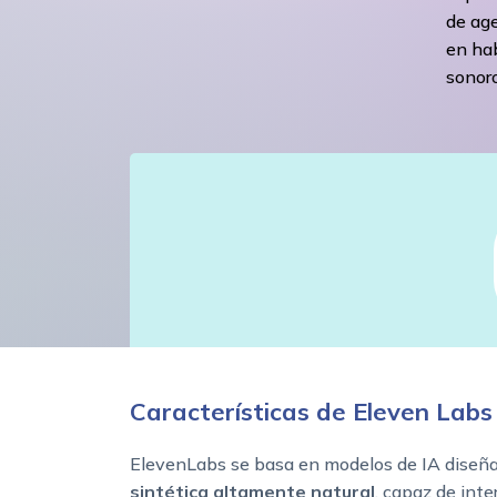
de age
en hab
sonor
Características de Eleven Labs
ElevenLabs se basa en modelos de IA diseña
sintética altamente natural
, capaz de inte