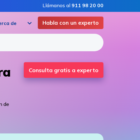
Llámanos al
911 98 20 00
Habla con un experto
erca de
ra
Consulta gratis a experto
n de