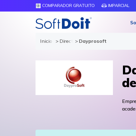
COMPARADOR GRATUITO
IMPARCIAL
So
Inicio
Directorio de proveedores
Dayprosoft
Da
de
Empres
acade