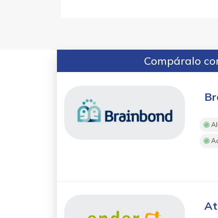
Compáralo con
Br
Al
Ac
At