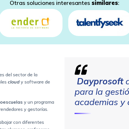
Otras soluciones interesantes
similares
:
s del sector de la
Dayprosoft
d
ales
cloud
y software de
para la gesti
academias y 
oescuelas
y un programa
ndedores y gestorías.
abajar con diferentes