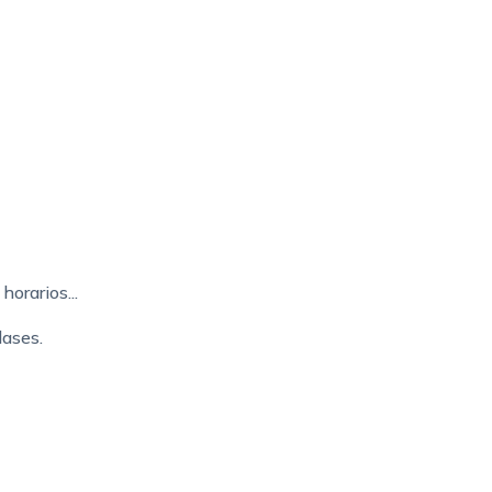
horarios...
lases.