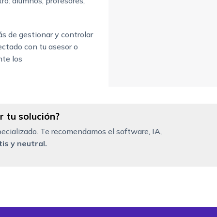
tro: alumnos, profesores,
s de gestionar y controlar
ectado con tu asesor o
nte los
 tu solución?
ecializado. Te recomendamos el software, IA,
is y neutral.