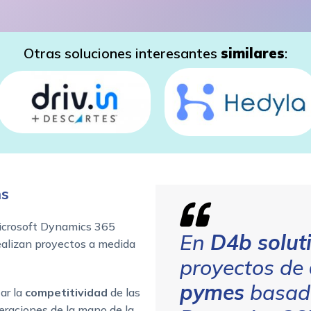
Otras soluciones interesantes
similares
:
ns
icrosoft Dynamics 365
En
D4b solut
ealizan proyectos a medida
proyectos de
pymes
basado
ar la
competitividad
de las
peraciones de la mano de la