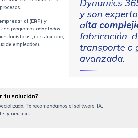
Dynamics 365
 procesos.
y son expert
empresarial (ERP) y
a
lta complej
 con programas adaptados
fabricación, d
res logísticos), construcción,
cia de empleados).
transporte o 
avanzada.
 tu solución?
ecializado. Te recomendamos el software, IA,
is y neutral.