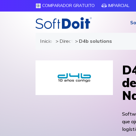
COMPARADOR GRATUITO
IMPARCIAL
So
Inicio
Directorio de proveedores
D4b solutions
D4
de
Na
Softw
que aj
logísti