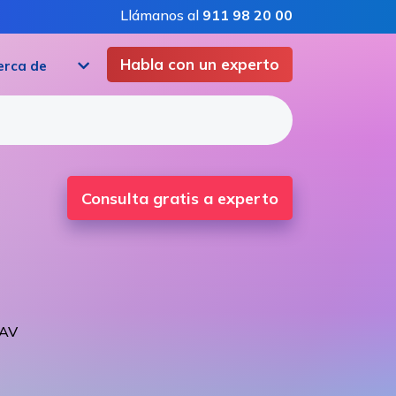
Llámanos al
911 98 20 00
Habla con un experto
erca de
Consulta gratis a experto
NAV