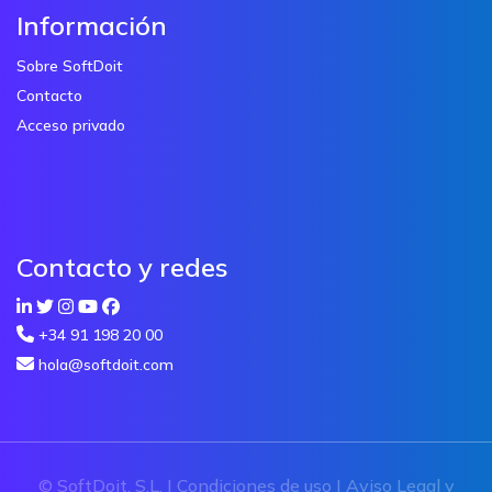
Información
Sobre SoftDoit
Contacto
Acceso privado
Contacto y redes
+34 91 198 20 00
hola@softdoit.com
© SoftDoit, S.L. |
Condiciones de uso
|
Aviso Legal y